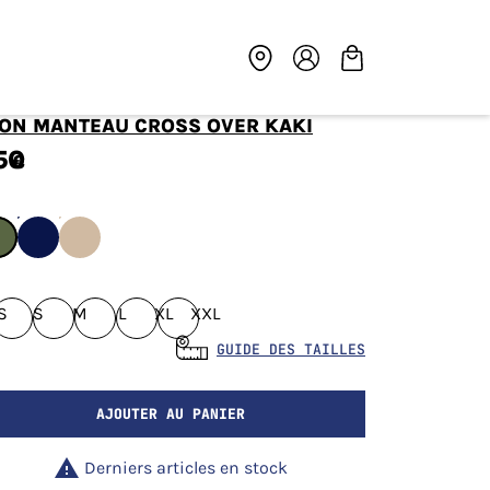
LON MANTEAU CROSS OVER KAKI
50
€
S
S
M
L
XL
XXL
GUIDE DES TAILLES
AJOUTER AU PANIER

Derniers articles en stock