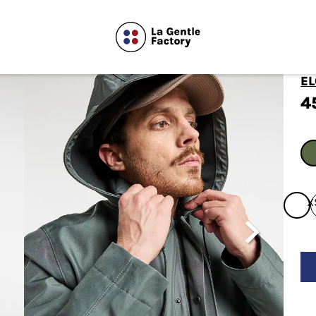
E
4
X
