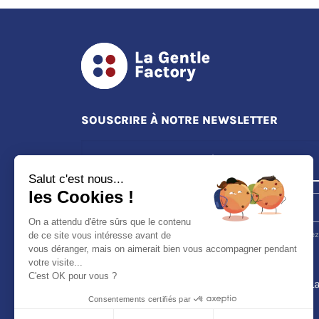
SOUSCRIRE À NOTRE NEWSLETTER
Salut c'est nous...
les Cookies !
S'ABONNER
On a attendu d'être sûrs que le contenu
Vous pouvez vous désinscrire à tout moment. Vous trouverez
de ce site vous intéresse avant de
pour cela nos informations de contact dans les conditions
vous déranger, mais on aimerait bien vous accompagner pendant
d'utilisation du site.
votre visite...
C'est OK pour vous ?
Je souhaite recevoir les newsletters de L
Gentle Factory et en savoir plus sur la
Consentements certifiés par
fabrication française, nos actus et les