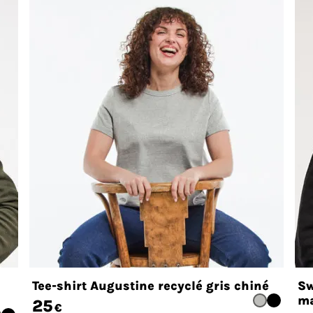
Tee-shirt Augustine recyclé gris chiné
Sw
ma
25
€