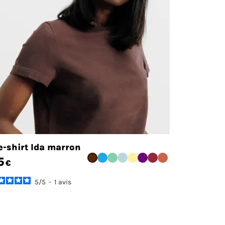
e-shirt Ida marron
5
€
5
/
5
-
1
avis