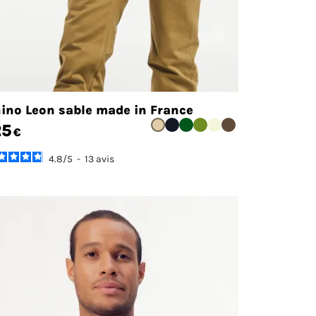
ino Leon sable made in France
25
€
4.8
/
5
-
13
avis