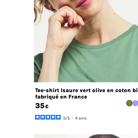
Tee-shirt Isaure vert olive en coton b
fabriqué en France
35
€
5
/
5
-
4
avis