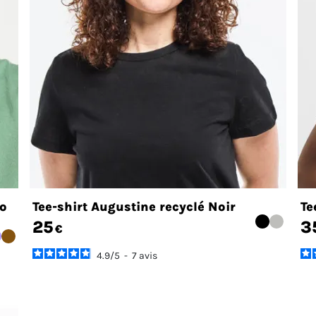
io
Tee-shirt Augustine recyclé Noir
Te
25
3
€
4.9
/
5
-
7
avis