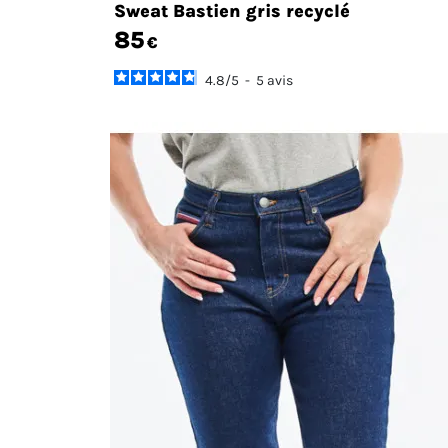
Sweat Bastien gris recyclé
85
€
4.8
/
5
-
5
avis