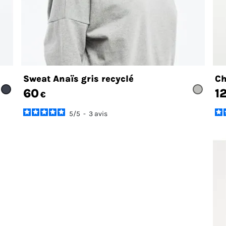
Sweat Anaïs gris recyclé
Ch
60
1
€
5
/
5
-
3
avis