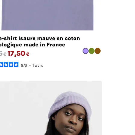
e-shirt Isaure mauve en coton
ologique made in France
5
17,50
€
€
5
/
5
-
1
avis