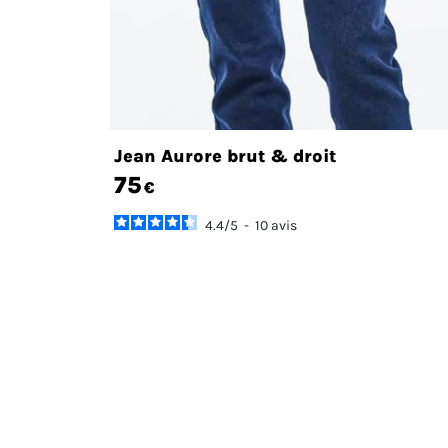
Jean Aurore brut & droit
75
€
4.4
/
5
-
10
avis