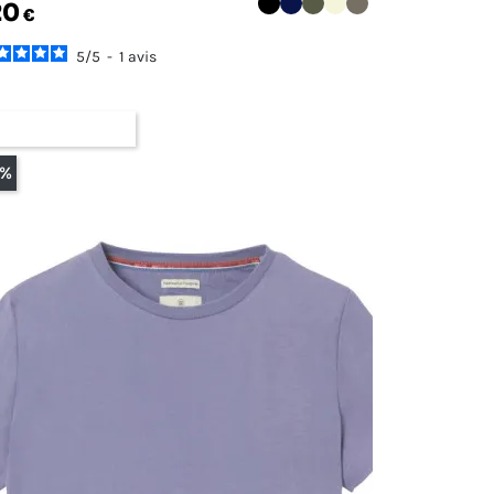
20
€
5
/
5
-
1
avis
PTURE DE STOCK
0%