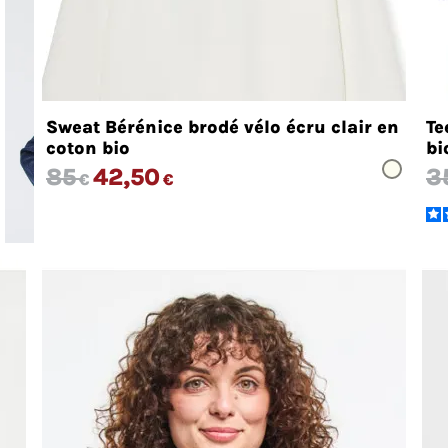
Sweat Bérénice brodé vélo écru clair en
Te
coton bio
bi
85
42,50
3
€
€