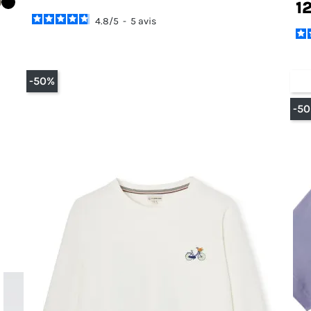
1
4.8
/
5
-
5
avis
-50%
RU
-5