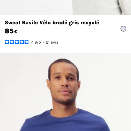
Sweat Basile Vélo brodé gris recyclé
85
€
4.9
/
5
-
21
avis