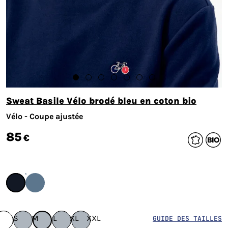
Sweat Basile Vélo brodé bleu en coton bio
Vélo - Coupe ajustée
85
€
S
M
L
XL
XXL
GUIDE DES TAILLES