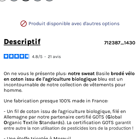

Produit disponible avec d'autres options
descriptif
712387_1430
4.8
/
5
-
21
avis
On ne vous le présente plus:
notre sweat
Basile
brodé vélo
en coton issu de l'agriculture biologique
bleu est un
incontournable de notre collection de vêtements pour
homme.
Une fabrication presque 100% made in France:
- Un fil de coton issu de l'agriculture biologique, filé en
Allemagne par notre partenaire certifié GOTS (
G
lobal
O
rganic
T
extile
S
tandards). La certification GOTS
garantit
entre autre la non utilisation de pesticides lors de la production !
- Une étoffe tricotée à Moreuil,