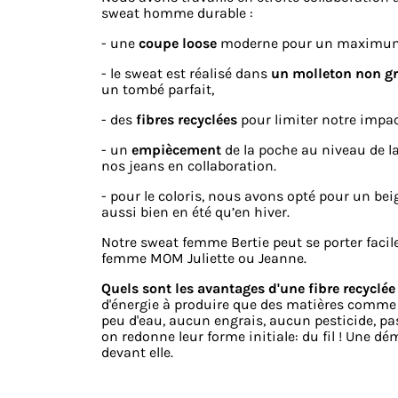
sweat homme durable :
- une
coupe loose
moderne pour un maximum 
- le sweat est réalisé dans
un molleton non gr
un tombé parfait,
- des
fibres recyclées
pour limiter notre impa
- un
empiècement
de la poche au niveau de la
nos jeans en collaboration.
- pour le coloris, nous avons opté pour un bei
aussi bien en été qu’en hiver.
Notre sweat femme Bertie peut se porter facil
femme MOM Juliette ou Jeanne.
Quels sont les avantages d'une fibre recyclée
d'énergie à produire que des matières comme l
peu d'eau, aucun engrais, aucun pesticide, pa
on redonne leur forme initiale: du fil ! Une dé
devant elle.