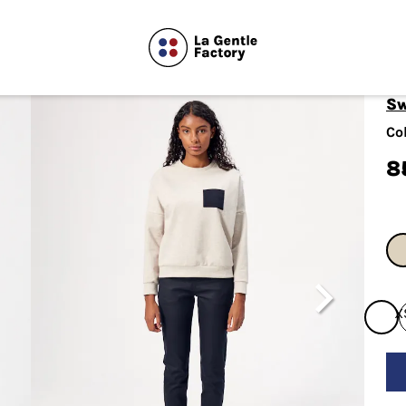
S
Co
8

X