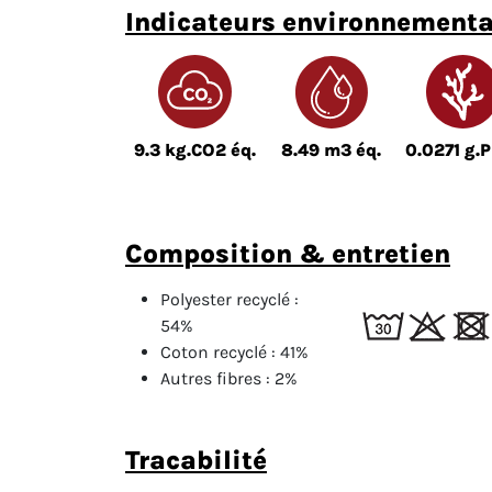
indicateurs environnement
9.3 kg.CO2 éq.
8.49 m3 éq.
0.0271 g.P
composition & entretien
Polyester recyclé :
54%
Coton recyclé :
41%
Autres fibres :
2%
tracabilité