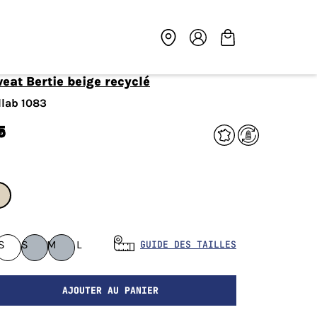
weat Bertie beige recyclé
llab 1083
5
€
S
S
M
L
GUIDE DES TAILLES
AJOUTER AU PANIER