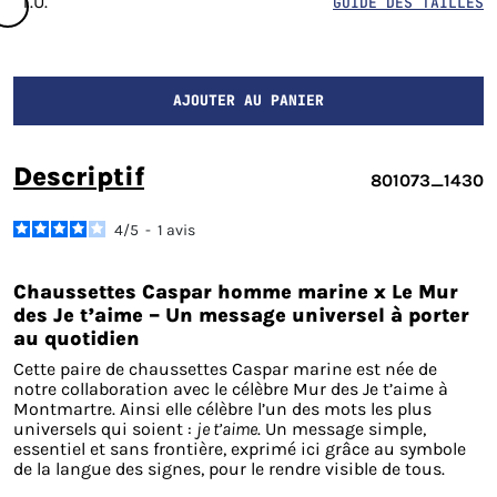
T.U.
GUIDE DES TAILLES
AJOUTER AU PANIER
descriptif
801073_1430
4
/
5
-
1
avis
Chaussettes Caspar homme marine x Le Mur
des Je t’aime – Un message universel à porter
au quotidien
Cette paire de chaussettes Caspar marine est née de
notre collaboration avec le célèbre Mur des Je t’aime à
Montmartre. Ainsi elle célèbre l’un des mots les plus
universels qui soient :
je t’aime
. Un message simple,
essentiel et sans frontière, exprimé ici grâce au symbole
de la langue des signes, pour le rendre visible de tous.