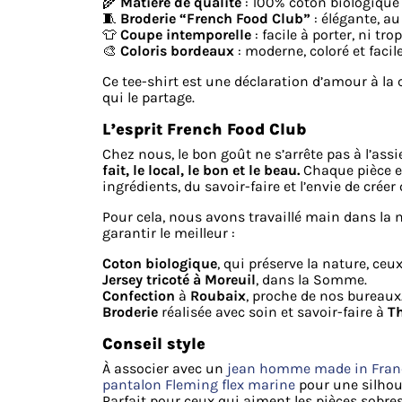
🌾
Matière de qualité
: 100% coton biologique :
🧵
Broderie “French Food Club”
: élégante, au
👕
Coupe intemporelle
: facile à porter, ni tro
🎨
Coloris bordeaux
: moderne, coloré et facile
Ce tee-shirt est une déclaration d’amour à la c
qui le partage.
L’esprit French Food Club
Chez nous, le bon goût ne s’arrête pas à l’assi
fait, le local, le bon et le beau.
Chaque pièce e
ingrédients, du savoir-faire et l’envie de crée
Pour cela, nous avons travaillé main dans la
garantir le meilleur :
Coton biologique
, qui préserve la nature, ceux
Jersey tricoté à
Moreuil
, dans la Somme.
Confection
à
Roubaix
, proche de nos bureaux
Broderie
réalisée avec soin et savoir-faire à
Th
Conseil style
À associer avec un
jean homme made in Fran
pantalon Fleming flex marine
pour une silhoue
Parfait pour ceux qui aiment les pièces sobre