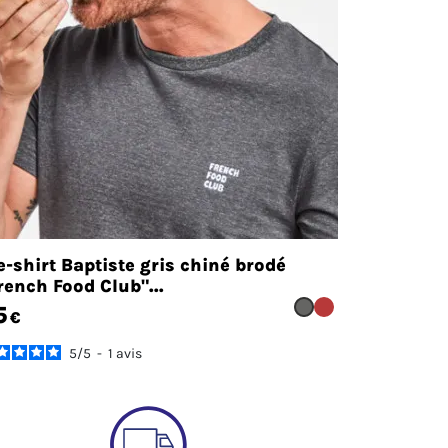
e-shirt Baptiste gris chiné brodé
rench Food Club"...
5
€
5
/
5
-
1
avis