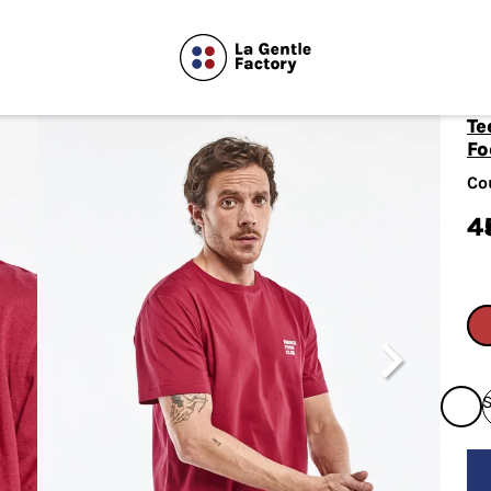
Tee-shirt Barthélémien brodé "French
Fo
Co
4
