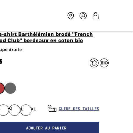
od Club" bordeaux en coton bio
upe droite
5
€
S
M
L
XL
GUIDE DES TAILLES
AJOUTER AU PANIER