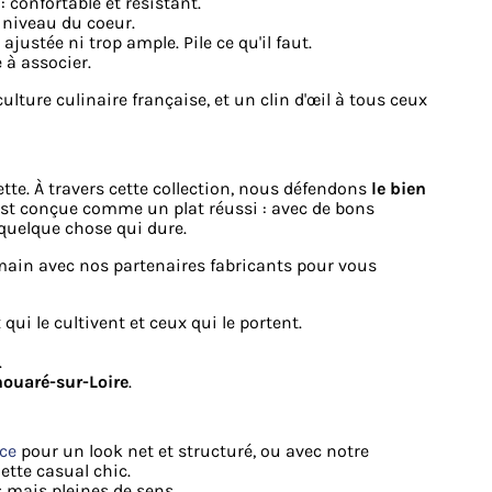
 confortable et résistant.
 niveau du coeur.
p ajustée ni trop ample. Pile ce qu'il faut.
 à associer.
ulture culinaire française, et un clin d'œil à tous ceux
ette. À travers cette collection, nous défendons
le bien
st conçue comme un plat réussi : avec de bons
r quelque chose qui dure.
 main avec nos partenaires fabricants pour vous
 qui le cultivent et ceux qui le portent.
.
ouaré-sur-Loire
.
ce
pour un look net et structuré, ou avec notre
tte casual chic.
s mais pleines de sens.