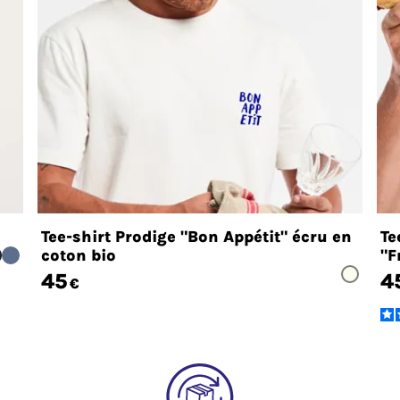
Tee-shirt Prodige "Bon Appétit" écru en
Te
coton bio
"F
45
4
€