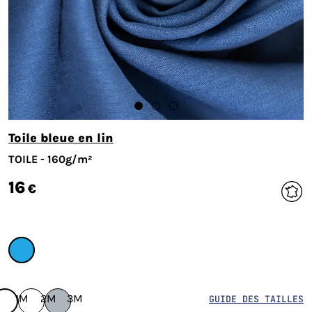
Toile bleue en lin
TOILE - 160g/m²
16
€
1M
2M
3M
GUIDE DES TAILLES