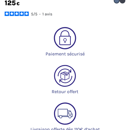
125
€
5
/
5
-
1
avis
Paiement sécurisé
Retour offert
Livraison offerte dès 110€ d’achat