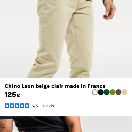
Chino Leon beige clair made in France
125
€
5
/
5
-
5
avis