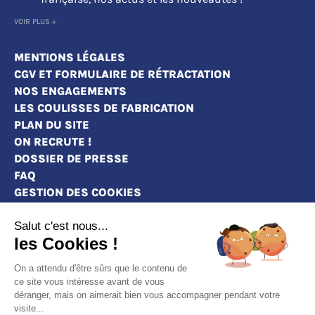
VOIR PLUS +
MENTIONS LÉGALES
CGV ET FORMULAIRE DE RÉTRACTATION
NOS ENGAGEMENTS
LES COULISSES DE FABRICATION
PLAN DU SITE
ON RECRUTE !
DOSSIER DE PRESSE
FAQ
GESTION DES COOKIES
Salut c'est nous...
les Cookies !
MAGASINS
On a attendu d'être sûrs que le contenu de
CONTACT
ce site vous intéresse avant de vous
déranger, mais on aimerait bien vous accompagner pendant votre
DEVENEZ REVENDEURS
visite...
MARQUE BLANCHE : PERSONNALISEZ NOS