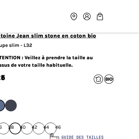
ntoine Jean slim stone en coton bio
upe slim - L32
TENTION : Veillez à prendre la taille au
ssus de votre taille habituelle.
25
€
6
38
40
42
44
46
GUIDE DES TAILLES