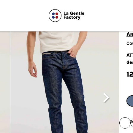
A
Co
AT
de
1

3