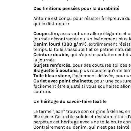
Des finitions pensées pour la durabilité
Antoine est conçu pour résister à l’épreuve du
qui le distingue :
Coupe slim,
assurant une allure élégante et a
journée décontractée ou un événement plus f
Denim lourd (380 g/m²)
, extrêmement résista
temps, la toile s’assouplit et se patine natu
Ceinture double,
qui s’ajuste parfaitement à v
la journée.
Surjets renforcés,
pour des coutures solides e
Braguette à boutons,
plus robuste qu’une ferm
Toile bleue stone,
légèrement délavée
,
pour un
Ourlet avec point chaînette
, pour une couture 
facilement être ajusté si vous souhaitez allon
couture.
Un héritage du savoir-faire textile
Le terme "jean" trouve son origine à Gênes, en I
19e siècle. Ce textile solide et résistant était
perpétue cet héritage avec une toile brute con
Contrairement au denim, qui n'est pas teinté a