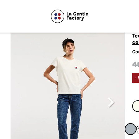
Tee-shirt Blanche brodé cœur écru en
co
Co
4
-

X