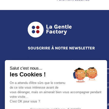
SOUSCRIRE À NOTRE NEWSLETTER
Salut c'est nous...
les Cookies !
S'ABONNER
On a attendu d'être sûrs que le contenu
Vous pouvez vous désinscrire à tout moment. Vous trouverez
de ce site vous intéresse avant de
pour cela nos informations de contact dans les conditions
vous déranger, mais on aimerait bien vous accompagner pendant
d'utilisation du site.
votre visite...
C'est OK pour vous ?
Je souhaite recevoir les newsletters de L
Gentle Factory et en savoir plus sur la