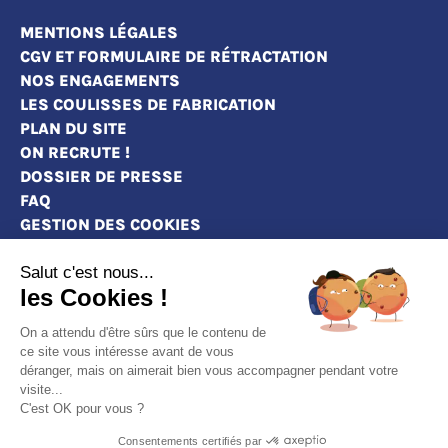
MENTIONS LÉGALES
CGV ET FORMULAIRE DE RÉTRACTATION
NOS ENGAGEMENTS
LES COULISSES DE FABRICATION
PLAN DU SITE
ON RECRUTE !
DOSSIER DE PRESSE
FAQ
GESTION DES COOKIES
Salut c'est nous...
les Cookies !
MAGASINS
On a attendu d'être sûrs que le contenu de
CONTACT
ce site vous intéresse avant de vous
DEVENEZ REVENDEURS
déranger, mais on aimerait bien vous accompagner pendant votre
visite...
MARQUE BLANCHE : PERSONNALISEZ NOS
C'est OK pour vous ?
VÊTEMENTS À VOTRE IMAGE
Consentements certifiés par