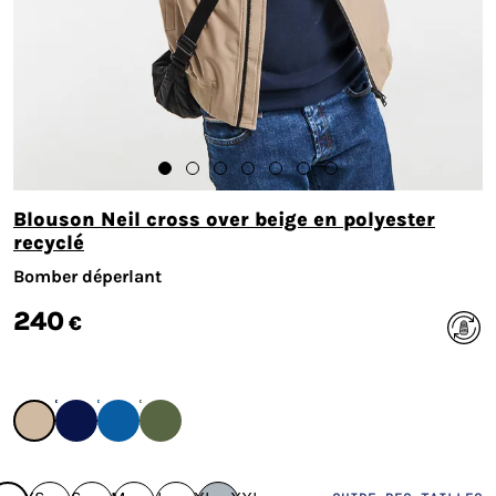
Blouson Neil cross over beige en polyester
recyclé
Bomber déperlant
240
€