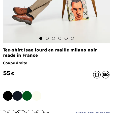
Tee-shirt Isao lourd en maille milano noir
made in France
Coupe droite
55
€