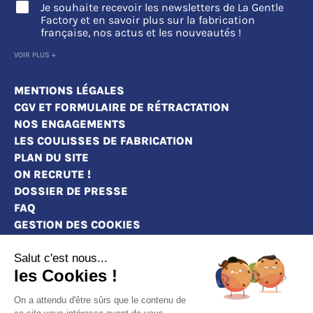
Je souhaite recevoir les newsletters de La Gentle
Factory et en savoir plus sur la fabrication
française, nos actus et les nouveautés !
VOIR PLUS +
MENTIONS LÉGALES
CGV ET FORMULAIRE DE RÉTRACTATION
NOS ENGAGEMENTS
LES COULISSES DE FABRICATION
PLAN DU SITE
ON RECRUTE !
DOSSIER DE PRESSE
FAQ
GESTION DES COOKIES
Salut c'est nous...
les Cookies !
MAGASINS
On a attendu d'être sûrs que le contenu de
CONTACT