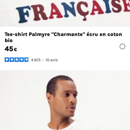
Tee-shirt Palmyre "Charmante" écru en coton
bio
45
€
4.9
/
5
-
10
avis