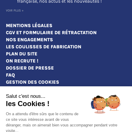
française, nos actus et les nouveautés !
VOIR PLUS +
MENTIONS LÉGALES
CGV ET FORMULAIRE DE RÉTRACTATION
NOS ENGAGEMENTS
LES COULISSES DE FABRICATION
PLAN DU SITE
ON RECRUTE !
DOSSIER DE PRESSE
FAQ
GESTION DES COOKIES
Salut c'est nous...
les Cookies !
MAGASINS
On a attendu d'être sûrs que le contenu de
CONTACT
ce site vous intéresse avant de vous
déranger, mais on aimerait bien vous accompagner pendant votre
DEVENEZ REVENDEURS
visite...