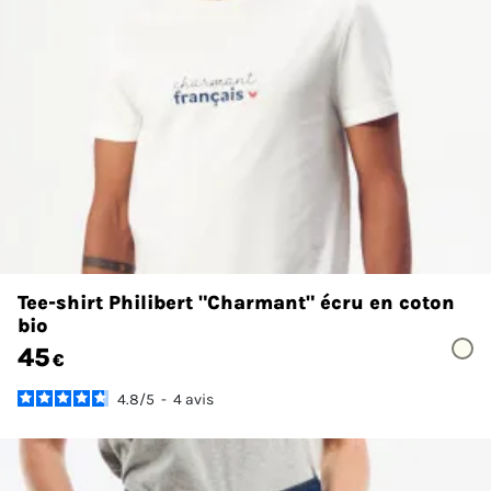
Tee-shirt Philibert "Charmant" écru en coton
bio
45
€
4.8
/
5
-
4
avis