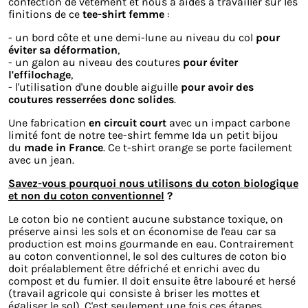
confection de vêtement et nous a aidés à travailler sur les
finitions de ce
tee-shirt femme
:
- un bord côte et une demi-lune au niveau du col
pour
éviter sa déformation
,
- un galon au niveau des coutures
pour éviter
l'effilochage
,
- l'utilisation d'une double aiguille
pour avoir des
coutures resserrées donc solides
.
Une fabrication
en circuit court
avec un impact carbone
limité font de notre tee-shirt femme Ida un petit bijou
du
made in France
. Ce t-shirt orange se porte facilement
avec un jean.
Savez-vous pourquoi nous utilisons du coton biologique
et non du coton conventionnel
?
Le coton bio ne contient aucune substance toxique, on
préserve ainsi les sols et on économise de l'eau car sa
production est moins gourmande en eau. Contrairement
au coton conventionnel, le sol des cultures de coton bio
doit préalablement être défriché et enrichi avec du
compost et du fumier. Il doit ensuite être labouré et hersé
(travail agricole qui consiste à briser les mottes et
égaliser le sol). C'est seulement une fois ces étapes