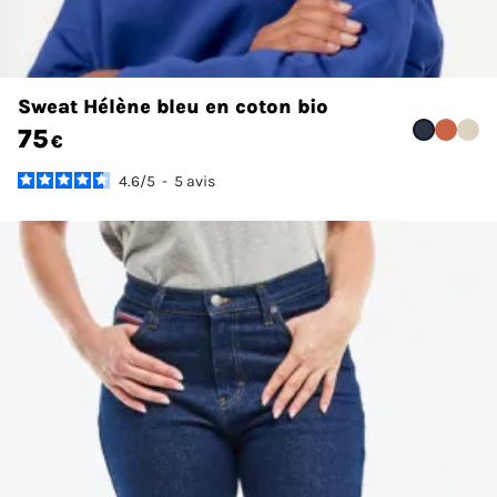
Sweat Hélène bleu en coton bio
75
€
4.6
/
5
-
5
avis