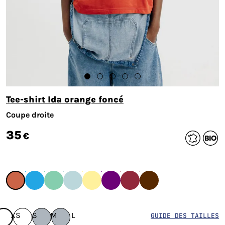
Tee-shirt Ida orange foncé
Coupe droite
35
€
XS
S
M
L
GUIDE DES TAILLES