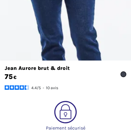
Jean Aurore brut & droit
75
€
4.4
/
5
-
10
avis
Paiement sécurisé