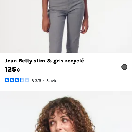
Jean Betty slim & gris recyclé
125
€
3.3
/
5
-
3
avis