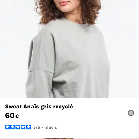
Sweat Anaïs gris recyclé
60
€
5
/
5
-
3
avis