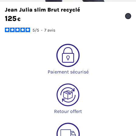
Jean Julia slim Brut recyclé
125
€
5
/
5
-
7
avis
Paiement sécurisé
Retour offert