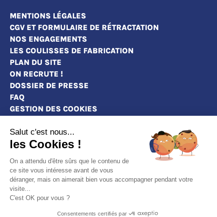
MENTIONS LÉGALES
CGV ET FORMULAIRE DE RÉTRACTATION
NOS ENGAGEMENTS
LES COULISSES DE FABRICATION
PLAN DU SITE
ON RECRUTE !
DOSSIER DE PRESSE
FAQ
GESTION DES COOKIES
Salut c'est nous...
les Cookies !
MAGASINS
On a attendu d'être sûrs que le contenu de
CONTACT
ce site vous intéresse avant de vous
DEVENEZ REVENDEURS
déranger, mais on aimerait bien vous accompagner pendant votre
visite...
MARQUE BLANCHE : PERSONNALISEZ NOS
C'est OK pour vous ?
VÊTEMENTS À VOTRE IMAGE
Consentements certifiés par