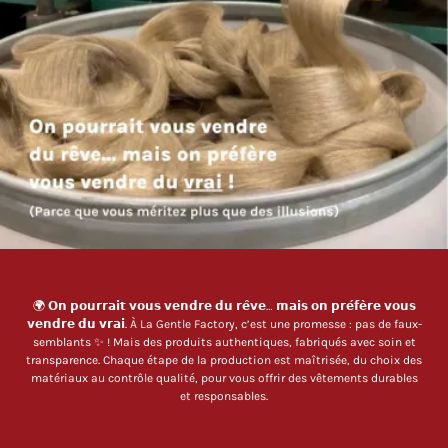
🌍 𝗢𝗻 𝗽𝗼𝘂𝗿𝗿𝗮𝗶𝘁 𝘃𝗼𝘂𝘀 𝘃𝗲𝗻𝗱𝗿𝗲 𝗱𝘂 𝗿𝗲̂𝘃𝗲… 𝗺𝗮𝗶𝘀 𝗼𝗻 𝗽𝗿𝗲́𝗳𝗲̀𝗿𝗲 𝘃𝗼𝘂𝘀
𝘃𝗲𝗻𝗱𝗿𝗲 𝗱𝘂 𝘃𝗿𝗮𝗶. À La Gentle Factory, c’est une promesse : pas de faux-
semblants ✨ ! Mais des produits authentiques, fabriqués avec soin et
transparence. Chaque étape de la production est maîtrisée, du choix des
matériaux au contrôle qualité, pour vous offrir des vêtements durables
et responsables.