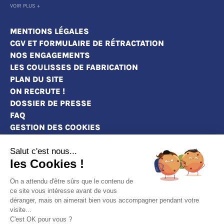
VOIR PLUS +
MENTIONS LÉGALES
CGV ET FORMULAIRE DE RÉTRACTATION
NOS ENGAGEMENTS
LES COULISSES DE FABRICATION
PLAN DU SITE
ON RECRUTE !
DOSSIER DE PRESSE
FAQ
GESTION DES COOKIES
Salut c'est nous...
les Cookies !
MAGASINS
On a attendu d'être sûrs que le contenu de
CONTACT
ce site vous intéresse avant de vous
déranger, mais on aimerait bien vous accompagner pendant votre
DEVENEZ REVENDEURS
visite...
MARQUE BLANCHE : PERSONNALISEZ NOS
C'est OK pour vous ?