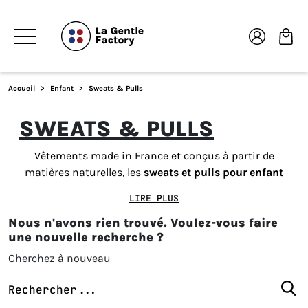
Accueil
Enfant
Sweats & Pulls
SWEATS & PULLS
Vêtements made in France et conçus à partir de
matières naturelles, les
sweats et pulls pour enfant
made in France
allient mode et nature pour un style
LIRE PLUS
naturellement séduisant. Confortable et au style 100%
Nous n'avons rien trouvé. Voulez-vous faire
frenchy, les sweats et pulls pour enfant La Gentle
une nouvelle recherche ?
Factory deviendront vite les indispensables de la
saison pour être tendance et avoir chaud. Craquez
Cherchez à nouveau
pour le pull ou le sweat made in France qui vous
convient le mieux !