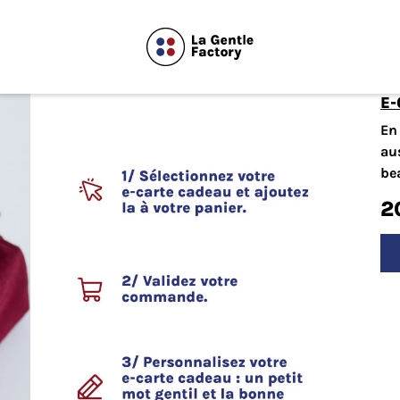
E
En 
aus
be
2