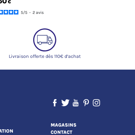
50
€
5
/
5
-
2
avis
Livraison offerte dès 110€ d’achat
MAGASINS
ATION
CONTACT