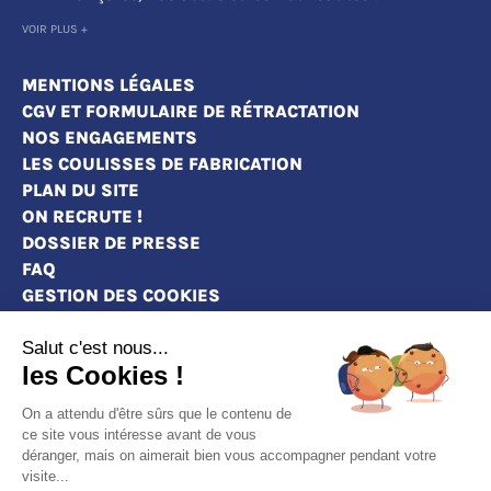
VOIR PLUS +
MENTIONS LÉGALES
CGV ET FORMULAIRE DE RÉTRACTATION
NOS ENGAGEMENTS
LES COULISSES DE FABRICATION
PLAN DU SITE
ON RECRUTE !
DOSSIER DE PRESSE
FAQ
GESTION DES COOKIES
Salut c'est nous...
les Cookies !
MAGASINS
On a attendu d'être sûrs que le contenu de
CONTACT
ce site vous intéresse avant de vous
déranger, mais on aimerait bien vous accompagner pendant votre
DEVENEZ REVENDEURS
visite...
MARQUE BLANCHE : PERSONNALISEZ NOS