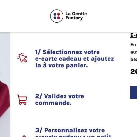
E
En 
aus
be
2