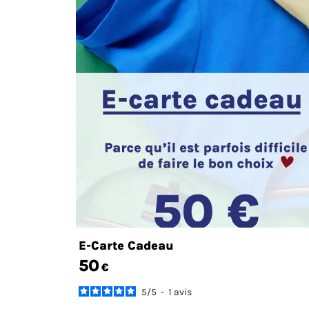
E-Carte Cadeau
50
€
5
/
5
-
1
avis